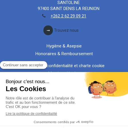
SANTOLINE
97400
SAINT DENIS LA REUNION
+262 2 62 29 09 21
Trouvez nous
Hygiène & Asepsie
Honoraires & Remboursement
Politique de confidentialité et charte cookie
Mentions légales
Conditions Générales Utilisation
Charte déontologique
Ordre national
Annuaires chirurgiens dentistes
Création par