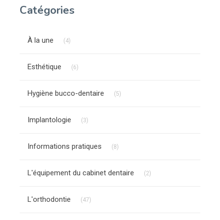
Catégories
Articles Count
À la une
(4)
Articles Count
Esthétique
(6)
Articles Count
Hygiène bucco-dentaire
(5)
Articles Count
Implantologie
(3)
Articles Count
Informations pratiques
(8)
Articles Count
L'équipement du cabinet dentaire
(2)
Articles Count
L'orthodontie
(47)