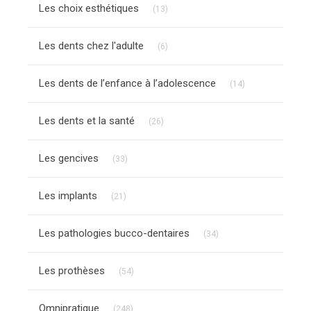
Articles Count
Les choix esthétiques
(13)
Articles Count
Les dents chez l'adulte
(6)
Articles Count
Les dents de l’enfance à l’adolescence
(14)
Articles Count
Les dents et la santé
(26)
Articles Count
Les gencives
(33)
Articles Count
Les implants
(21)
Articles Count
Les pathologies bucco-dentaires
(34)
Articles Count
Les prothèses
(54)
Articles Count
Omnipratique
(248)