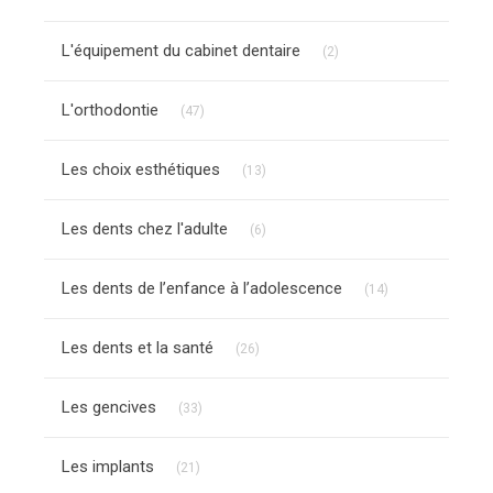
Articles Count
L'équipement du cabinet dentaire
(2)
Articles Count
L'orthodontie
(47)
Articles Count
Les choix esthétiques
(13)
Articles Count
Les dents chez l'adulte
(6)
Articles Count
Les dents de l’enfance à l’adolescence
(14)
Articles Count
Les dents et la santé
(26)
Articles Count
Les gencives
(33)
Articles Count
Les implants
(21)