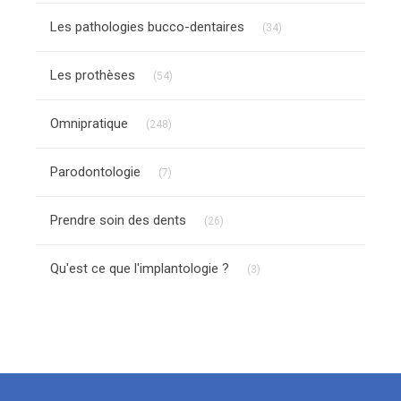
Articles Count
Les pathologies bucco-dentaires
(34)
Articles Count
Les prothèses
(54)
Articles Count
Omnipratique
(248)
Articles Count
Parodontologie
(7)
Articles Count
Prendre soin des dents
(26)
Articles Count
Qu'est ce que l'implantologie ?
(3)