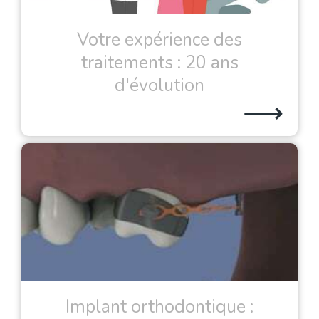
Votre expérience des
traitements : 20 ans
d'évolution
⟶
Implant orthodontique :