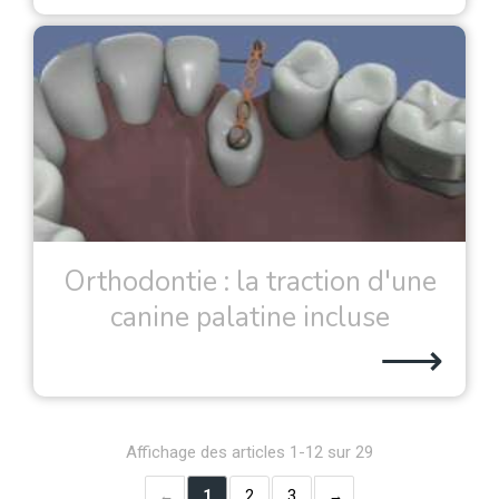
Orthodontie : la traction d'une
canine palatine incluse
⟶
Affichage des articles 1-12 sur 29
1
2
3