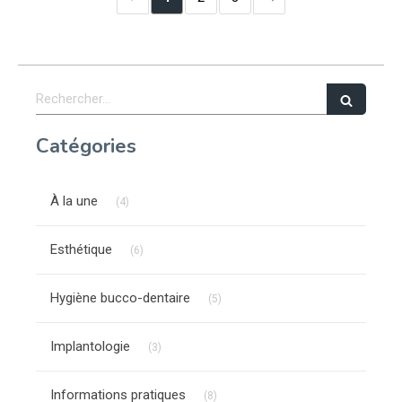
Rechercher
Catégories
Articles Count
À la une
(4)
Articles Count
Esthétique
(6)
Articles Count
Hygiène bucco-dentaire
(5)
Articles Count
Implantologie
(3)
Articles Count
Informations pratiques
(8)