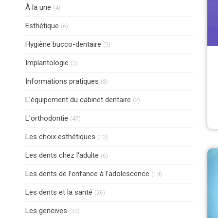
Articles Count
À la une
(4)
Articles Count
Esthétique
(6)
Articles Count
Hygiène bucco-dentaire
(5)
Articles Count
Implantologie
(3)
Articles Count
Informations pratiques
(8)
Articles Count
L'équipement du cabinet dentaire
(2)
Articles Count
L'orthodontie
(47)
Articles Count
Les choix esthétiques
(13)
Articles Count
Les dents chez l'adulte
(6)
Articles Count
Les dents de l’enfance à l’adolescence
(14)
Articles Count
Les dents et la santé
(26)
Articles Count
Les gencives
(33)