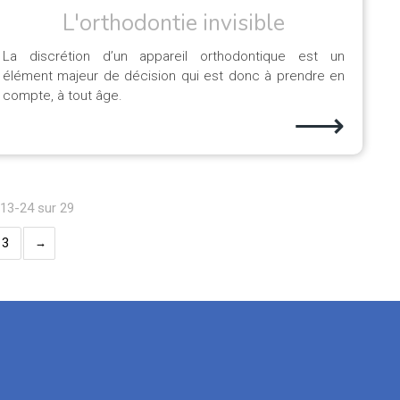
L'orthodontie invisible
La discrétion d’un appareil orthodontique est un
élément majeur de décision qui est donc à prendre en
compte, à tout âge.
⟶
 13-24 sur 29
3