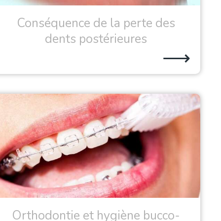
Conséquence de la perte des
dents postérieures
⟶
Orthodontie et hygiène bucco-