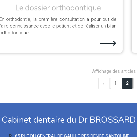
Le dossier orthodontique
En orthodontie, la première consultation a pour but de
faire connaissance avec le patient et de réaliser un bilan
orthodontique.
⟶
Affichage des articles
1
2
Cabinet dentaire du Dr BROSSARD
65 RUE DU GENERAL DE GAULLE RESIDENCE SANTOLINE