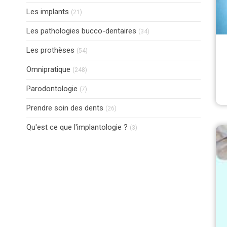
Articles Count
Les implants
(21)
Articles Count
Les pathologies bucco-dentaires
(34)
Articles Count
Les prothèses
(54)
Articles Count
Omnipratique
(248)
Articles Count
Parodontologie
(7)
Articles Count
Prendre soin des dents
(26)
Articles Count
Qu'est ce que l'implantologie ?
(3)