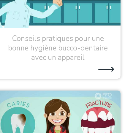
Conseils pratiques pour une
bonne hygiène bucco-dentaire
avec un appareil
⟶