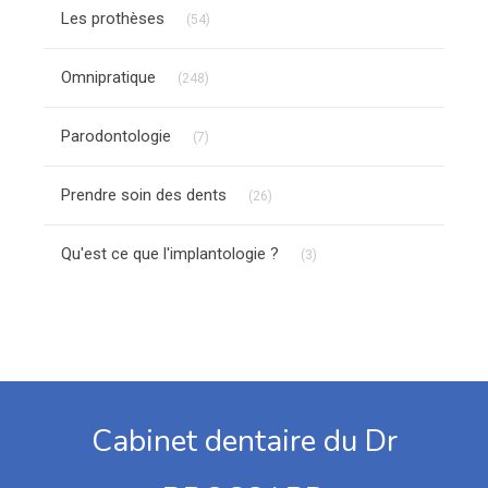
Articles Count
Les prothèses
(54)
Articles Count
Omnipratique
(248)
Articles Count
Parodontologie
(7)
Articles Count
Prendre soin des dents
(26)
Articles Count
Qu'est ce que l'implantologie ?
(3)
Cabinet dentaire du Dr