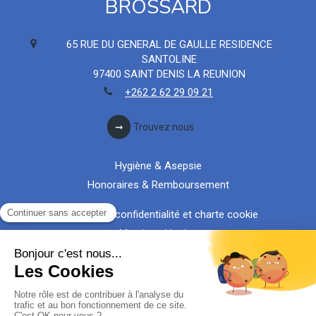
BROSSARD
65 RUE DU GENERAL DE GAULLE RESIDENCE
SANTOLINE
97400
SAINT DENIS LA REUNION
+262 2 62 29 09 21
Trouvez nous
Hygiène & Asepsie
Honoraires & Remboursement
Politique de confidentialité et charte cookie
Mentions légales
Conditions Générales Utilisation
Charte déontologique
Ordre national
Annuaires chirurgiens dentistes