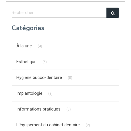
Rechercher
Catégories
Articles Count
À la une
(4)
Articles Count
Esthétique
(6)
Articles Count
Hygiène bucco-dentaire
(5)
Articles Count
Implantologie
(3)
Articles Count
Informations pratiques
(8)
Articles Count
L'équipement du cabinet dentaire
(2)