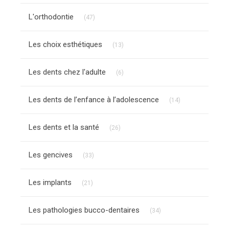
Articles Count
L'orthodontie
(47)
Articles Count
Les choix esthétiques
(13)
Articles Count
Les dents chez l'adulte
(6)
Articles Count
Les dents de l’enfance à l’adolescence
(14)
Articles Count
Les dents et la santé
(26)
Articles Count
Les gencives
(33)
Articles Count
Les implants
(21)
Articles Count
Les pathologies bucco-dentaires
(34)