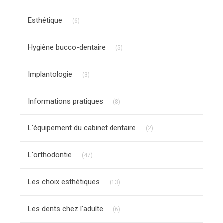
Articles Count
Esthétique
(6)
Articles Count
Hygiène bucco-dentaire
(5)
Articles Count
Implantologie
(3)
Articles Count
Informations pratiques
(8)
Articles Count
L'équipement du cabinet dentaire
(2)
Articles Count
L'orthodontie
(47)
Articles Count
Les choix esthétiques
(13)
Articles Count
Les dents chez l'adulte
(6)