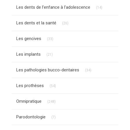
Articles Count
Les dents de l’enfance à l’adolescence
(14)
Articles Count
Les dents et la santé
(26)
Articles Count
Les gencives
(33)
Articles Count
Les implants
(21)
Articles Count
Les pathologies bucco-dentaires
(34)
Articles Count
Les prothèses
(54)
Articles Count
Omnipratique
(248)
Articles Count
Parodontologie
(7)
Articles Count