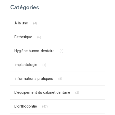
Catégories
Articles Count
À la une
(4)
Articles Count
Esthétique
(6)
Articles Count
Hygiène bucco-dentaire
(5)
Articles Count
Implantologie
(3)
Articles Count
Informations pratiques
(8)
Articles Count
L'équipement du cabinet dentaire
(2)
Articles Count
L'orthodontie
(47)